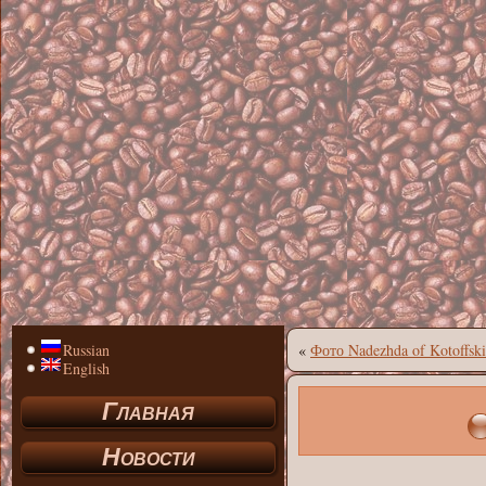
Russian
«
Фото Nadezhda of Kotoffski
English
Главная
Новости