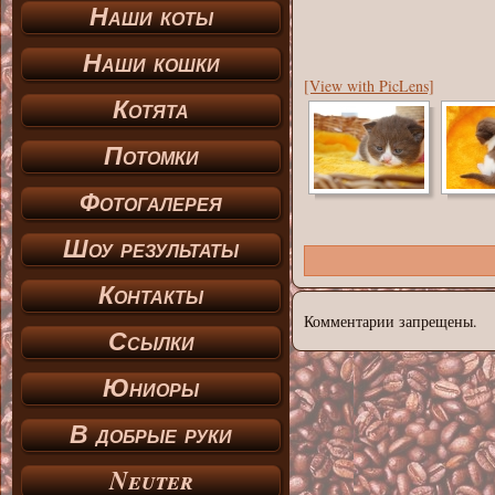
Наши коты
Наши кошки
[View with PicLens]
Котята
Потомки
Фотогалерея
Шоу результаты
Контакты
Комментарии запрещены.
Ссылки
Юниоры
В добрые руки
Neuter