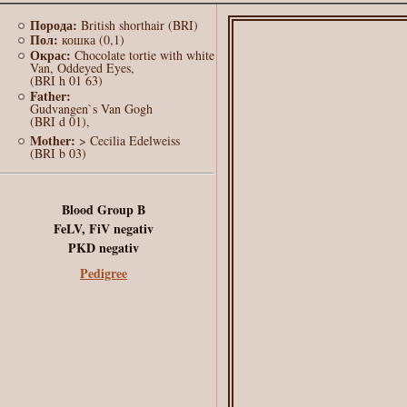
Порода:
British shorthair (BRI)
Пол:
кошка (0,1)
Окрас:
Chocolate tortie with white
Van, Oddeyed Eyes,
(BRI h 01 63)
Father:
Gudvangen`s Van Gogh
(BRI d 01),
Mother:
> Cecilia Edelweiss
(BRI b 03)
Blood Group B
FeLV, FiV negativ
PKD negativ
Pedigree