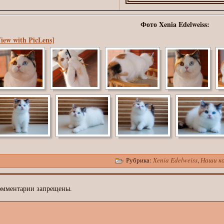
Фото Xenia Edelweiss:
iew with PicLens]
Рубрика:
Xenia Edelweiss
,
Наши к
омментарии запрещены.