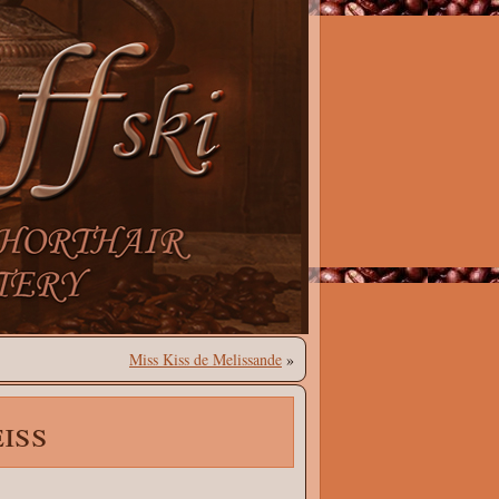
Miss Kiss de Melissande
»
iss